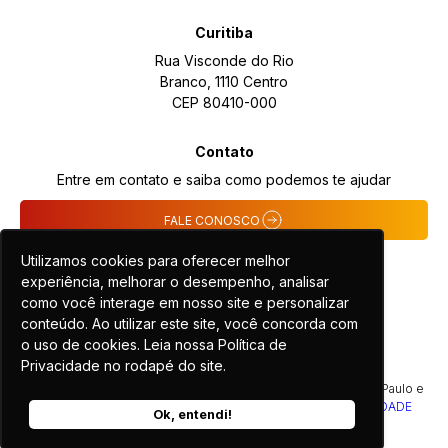
Curitiba
Rua Visconde do Rio
Branco, 1110 Centro
CEP 80410-000
Contato
Entre em contato e saiba como podemos te ajudar
FALE CONOSCO
Utilizamos cookies para oferecer melhor
experiência, melhorar o desempenho, analisar
como você interage em nosso site e personalizar
conteúdo. Ao utilizar este site, você concorda com
o uso de cookies. Leia nossa Política de
Privacidade no rodapé do site.
COPYRIGHT 2024 - TODOS OS DIREITOS RESERVADOS | São Paulo e
Curitiba | CNPJ 07.769.006/0002-58 |
POLÍTICA DE PRIVACIDADE
Ok, entendi!